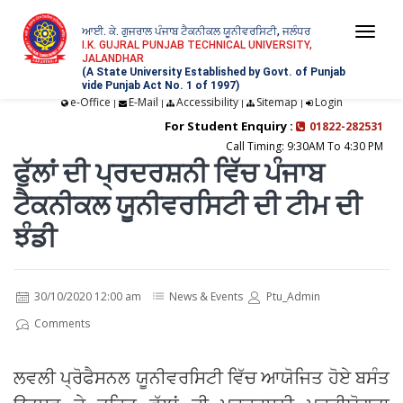
ਆਈ. ਕੇ. ਗੁਜਰਾਲ ਪੰਜਾਬ ਟੈਕਨੀਕਲ ਯੂਨੀਵਰਸਿਟੀ, ਜਲੰਧਰ
Togg
I.K. GUJRAL PUNJAB TECHNICAL UNIVERSITY,
JALANDHAR
navi
(A State University Established by Govt. of Punjab
vide Punjab Act No. 1 of 1997)
e-Office
E-Mail
Accessibility
Sitemap
Login
|
|
|
|
For Student Enquiry :
01822-282531
Call Timing: 9:30AM To 4:30 PM
ਫੁੱਲਾਂ ਦੀ ਪ੍ਰਦਰਸ਼ਨੀ ਵਿੱਚ ਪੰਜਾਬ
ਟੈਕਨੀਕਲ ਯੂਨੀਵਰਸਿਟੀ ਦੀ ਟੀਮ ਦੀ
ਝੰਡੀ
30/10/2020 12:00 am
News & Events
Ptu_Admin
Comments
ਲਵਲੀ ਪ੍ਰੋਫੈਸਨਲ ਯੂਨੀਵਰਸਿਟੀ ਵਿੱਚ ਆਯੋਜਿਤ ਹੋਏ ਬਸੰਤ